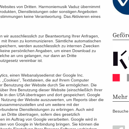
 Websites von Dritten. Harmoniemusik Vaduz übernimmt
Produkten, Dienstleistungen oder sonstigen Angeboten
estimmungen keine Verantwortung. Das Aktivieren eines
Geför
 wir ausschliesslich zur Beantwortung Ihrer Anfragen,
 mit Ihnen zu kommunizieren. Sämtliche automatischen
peichern, werden ausschliesslich zu internen Zwecken
n keine persönlichen Angaben, um einen Download zu
welche an uns gelangen, nur dann an Dritte
utzgesetz vereinbar ist.
tics, einen Webanalysedienst der Google Inc.
. „Cookies“, Textdateien, die auf Ihrem Computer
er Benutzung der Website durch Sie ermöglichen. Die
ber Ihre Benutzung dieser Website (einschließlich Ihrer
le in den USA übertragen und dort gespeichert. Google
Mehr
e Nutzung der Website auszuwerten, um Reports über die
r zusammenzustellen und um weitere mit der
rbundene Dienstleistungen zu erbringen. Auch wird
Besuche 
an Dritte übertragen, sofern dies gesetzlich
ten im Auftrag von Google verarbeiten. Google wird in
aten von Google in Verbindung bringen. Sie können die
echende Einstellung Ihrer Browser Software verhindern.