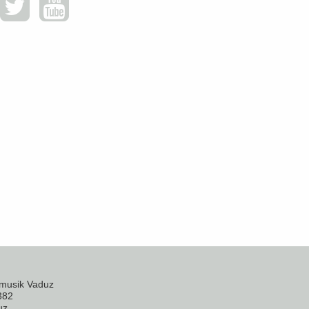
musik Vaduz
382
uz