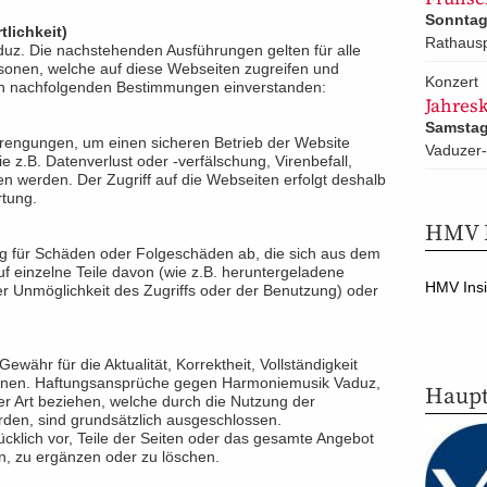
Sonntag 
lichkeit)
Rathausp
duz. Die nachstehenden Ausführungen gelten für alle
rsonen, welche auf diese Webseiten zugreifen und
Konzert
den nachfolgenden Bestimmungen einverstanden:
Jahres
Samstag
rengungen, um einen sicheren Betrieb der Website
Vaduzer-
 z.B. Datenverlust oder -verfälschung, Virenbefall,
en werden. Der Zugriff auf die Webseiten erfolgt deshalb
rtung.
HMV I
g für Schäden oder Folgeschäden ab, die sich aus dem
uf einzelne Teile davon (wie z.B. heruntergeladene
HMV Insi
 Unmöglichkeit des Zugriffs oder der Benutzung) oder
ähr für die Aktualität, Korrektheit, Vollständigkeit
ationen. Haftungsansprüche gegen Harmoniemusik Vaduz,
Haupt
ler Art beziehen, welche durch die Nutzung der
den, sind grundsätzlich ausgeschlossen.
cklich vor, Teile der Seiten oder das gesamte Angebot
, zu ergänzen oder zu löschen.