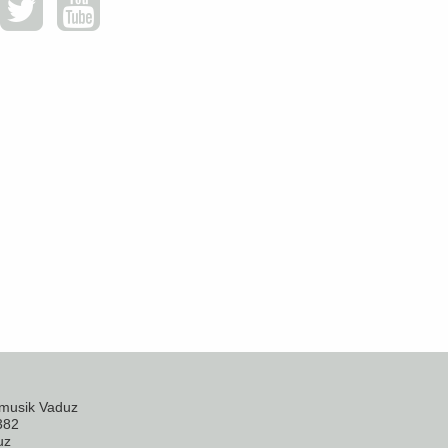
musik Vaduz
382
uz