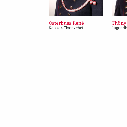
Osterhues René
Thöny
Kassier-Finanzchef
Jugendle