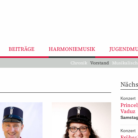
BEITRÄGE
HARMONIEMUSIK
JUGENDMU
Chronik
Vorstand
Musikalisch
Nächst
Konzert
Princel
Vaduz
Samstag
Konzert
Frühsc