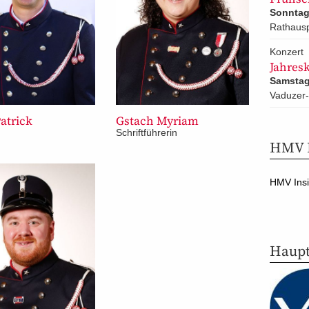
Sonntag 
Rathausp
Konzert
Jahres
Samstag
Vaduzer-
Patrick
Gstach Myriam
n
Schriftführerin
HMV I
HMV Insi
Haupt